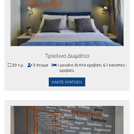
Τρίκλινο Δωμάτιο
20 τ.μ.
3 άτομα
1 μεγάλο διπλό κρεβάτι & 1 καναπές-
κρεβάτι
ΚΆΝΤΕ ΚΡΆΤΗΣΗ