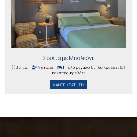
Σουίτα με Μπαλκόνι
35 τ.μ.
4 άτομα
1 πολύ μεγάλο διπλό κρεβάτι & 1
καναπές-κρεβάτι
ΚΆΝΤΕ ΚΡΆΤΗΣΗ