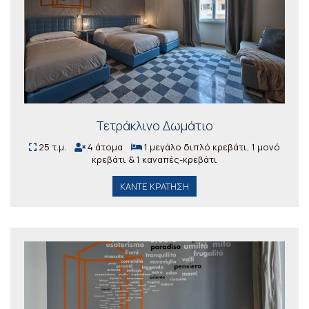
Τετράκλινο Δωμάτιο
25 τ.μ.
4 άτομα
1 μεγάλο διπλό κρεβάτι, 1 μονό
κρεβάτι & 1 καναπές-κρεβάτι
ΚΆΝΤΕ ΚΡΆΤΗΣΗ