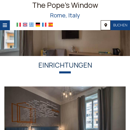
The Pope's Window
Rome, Italy
≡
BUCHEN
STARTSEITE
STANDORT
UNTERKUNFT
EINRICHTUNGEN
EINRICHTUNGEN
FOTOGALLERIE
NACHFRAGE
KONTAKT