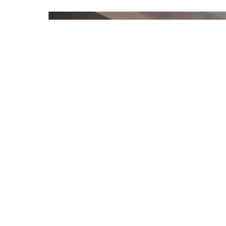
o doccia
 cortesia
io
na da caffè
re elettrico
na per tè/caffè
ri
orveglianza esterna
orveglianza nelle aree